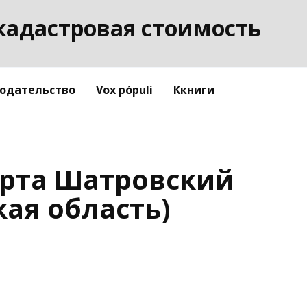
кадастровая стоимость
одательство
Vox pópuli
Ккниги
арта Шатровский
кая область)