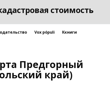
кадастровая стоимость
одательство
Vox pópuli
Ккниги
арта Предгорный
ольский край)