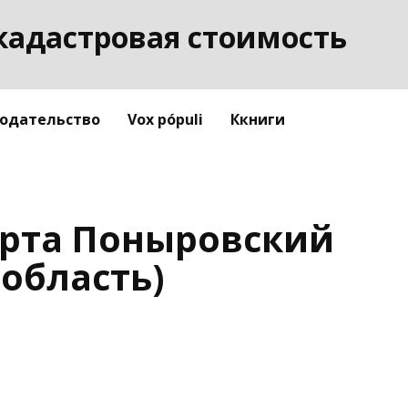
кадастровая стоимость
одательство
Vox pópuli
Ккниги
арта Поныровский
 область)