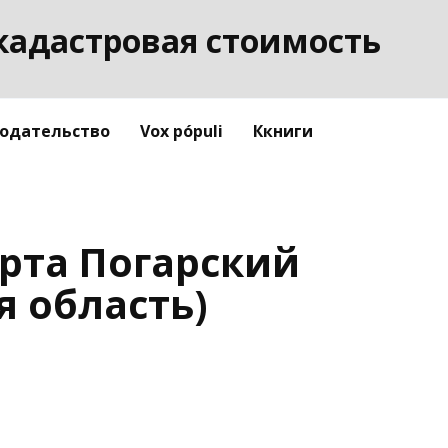
кадастровая стоимость
одательство
Vox pópuli
Ккниги
рта Погарский
я область)