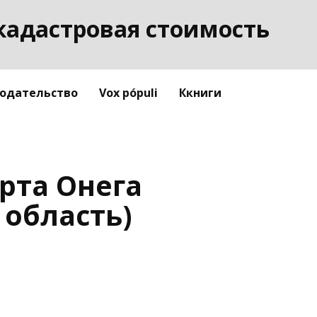
кадастровая стоимость
одательство
Vox pópuli
Ккниги
рта Онега
 область)