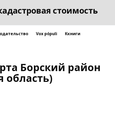
кадастровая стоимость
одательство
Vox pópuli
Ккниги
рта Борский район
 область)